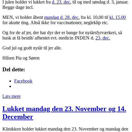
I julen holder vi lukket fra
d. 23. dec.
til og med søndag d. 3, januar.
Begge dage incl.
MEN, vi holder åbent
mandag d. 28. dec.
fra kl. 10,00 til
kl. 15.00
for akutte ting. Altså ikke for vaccinationer, negleklip etc.
Og for de af jer, der har dyr der er bange for nytårsfyrværkeri, så
husk at få bestilt/ afhentet evt. medicin INDEN d.
23, dec.
God jul og godt nytår til jer alle.
Hilsen Pia og Søren
Del dette:
Facebook
Læs mere
Lukket mandag den 23. November og 14.
December
Klinikken holder lukket mandag den 23. November og mandag den