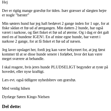
Hej
Der er rigtig mange græsfrø for tiden. Især græsser af slægten hejre
er nogle ”bæster”
Min søsters hund har jeg haft bedøvet 2 gange inden for 1 uge, for at
fiske sådan et frø ud af øregangen. Min datters 2 hunde, har også
været i narkose, og fået fisket et frø ud af ørerne. Og i dag er det galt
med en af hundene IGEN!. En af mine egne hunde, har været i
narkose 2 gange, for at få fisket et frø ud af næsen.
Jeg laver opslaget her, fordi jeg kan være bekymret for, at jeg først
kommer til at se disse hunde senere i forløbet, hvor det kan være
meget sværere at behandle.
I skal reagere, hvis jeres hunde PLUDSELIGT begynder at ryste på
hovedet, eller nyse kraftigt.
Læs evt. også tidligere nyhedsbrev om græsfrø.
Med venlig hilsen
Dyrlæge Søren Kingo Nielsen
Del dette: