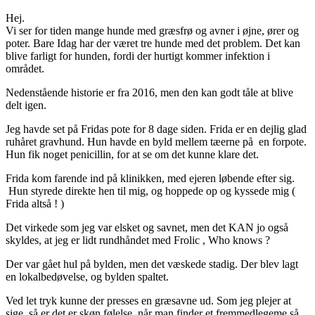
Hej.
Vi ser for tiden mange hunde med græsfrø og avner i øjne, ører og
poter. Bare Idag har der været tre hunde med det problem. Det kan
blive farligt for hunden, fordi der hurtigt kommer infektion i
området.
Nedenstående historie er fra 2016, men den kan godt tåle at blive
delt igen.
Jeg havde set på Fridas pote for 8 dage siden. Frida er en dejlig glad
ruhåret gravhund. Hun havde en byld mellem tæerne på en forpote.
Hun fik noget penicillin, for at se om det kunne klare det.
Frida kom farende ind på klinikken, med ejeren løbende efter sig.
Hun styrede direkte hen til mig, og hoppede op og kyssede mig (
Frida altså ! )
Det virkede som jeg var elsket og savnet, men det KAN jo også
skyldes, at jeg er lidt rundhåndet med Frolic , Who knows ?
Der var gået hul på bylden, men det væskede stadig. Der blev lagt
en lokalbedøvelse, og bylden spaltet.
Ved let tryk kunne der presses en græsavne ud. Som jeg plejer at
sige, så er det er skøn følelse, når man finder et fremmedlegeme så