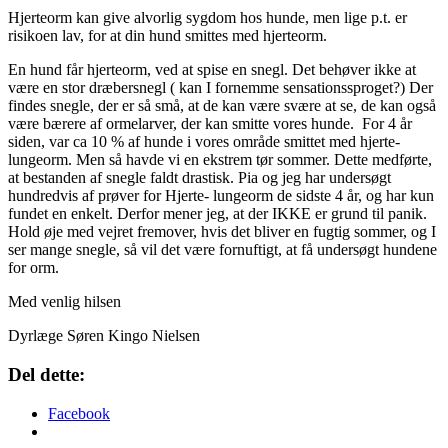
Hjerteorm kan give alvorlig sygdom hos hunde, men lige p.t. er
risikoen lav, for at din hund smittes med hjerteorm.
En hund får hjerteorm, ved at spise en snegl. Det behøver ikke at
være en stor dræbersnegl ( kan I fornemme sensationssproget?) Der
findes snegle, der er så små, at de kan være svære at se, de kan også
være bærere af ormelarver, der kan smitte vores hunde. For 4 år
siden, var ca 10 % af hunde i vores område smittet med hjerte-
lungeorm. Men så havde vi en ekstrem tør sommer. Dette medførte,
at bestanden af snegle faldt drastisk. Pia og jeg har undersøgt
hundredvis af prøver for Hjerte- lungeorm de sidste 4 år, og har kun
fundet en enkelt. Derfor mener jeg, at der IKKE er grund til panik.
Hold øje med vejret fremover, hvis det bliver en fugtig sommer, og I
ser mange snegle, så vil det være fornuftigt, at få undersøgt hundene
for orm.
Med venlig hilsen
Dyrlæge Søren Kingo Nielsen
Del dette:
Facebook