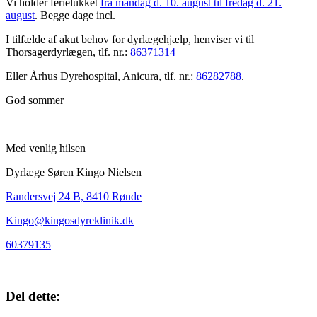
Vi holder ferielukket
fra mandag d. 10. august til fredag d. 21.
august
. Begge dage incl.
I tilfælde af akut behov for dyrlægehjælp, henviser vi til
Thorsagerdyrlægen, tlf. nr.:
86371314
Eller Århus Dyrehospital, Anicura, tlf. nr.:
86282788
.
God sommer
Med venlig hilsen
Dyrlæge Søren Kingo Nielsen
Randersvej 24 B, 8410 Rønde
Kingo@kingosdyreklinik.dk
60379135
Del dette: