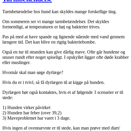
Tarmbetændelse hos hund kan skyldes mange forskellige ting.
Om sommeren ser vi mange tarmbetændelser. Det skyldes
form
entligt, at temperaturen er høj
og bakterier trives.
Pas på med at have spande og lignende stående med vand gennem
længere tid. Det kan blive en rigtig bakteriebombe.
Også en tur til stranden kan give dårlig mave. Ofte går hundene og
snuser r
undt efter noget spiseligt. I
opskyllet ligger ofte døde krabber
eller muslinger.
H
vornår skal man søge dyrlæge?
Hvis du er i tvivl, så få dyrlægen til at kigge på hunden.
Dyrlægen bør også kontaktes, hvis et af følgende 3 scenarier er til
stede:
1)
Hunden virker påvirket
2)
Hunden har feber (over 39,2
)
3)
Maveproblemet har varet i 3 dage.
Hvis ingen af ovennævnte er til stede
, kan man prøve med diæt/